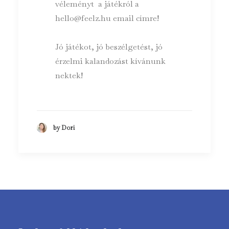
véleményt a játékról a
hello@feelz.hu
email címre!
Jó játékot, jó beszélgetést, jó
érzelmi kalandozást kívánunk
nektek!
by Dori