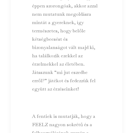
éppen szorongóak, akkor azzal
nem mutatunk megoldásra
mintát a gyereknek, így
természetes, hogy belőle
kétségbeesést és
bizonyalanságot vált majd ki,
ha találkozik ezekkel az
érzelmekkel az életében.
Játsszunk “mi jut eszedbe
erről?” játékot és fedezzük fel
együtt az érzéseinket!
A fentiek is mutatják, hogy a
FEELZ nagyon sokrétű és a
felhasználásának csupán a