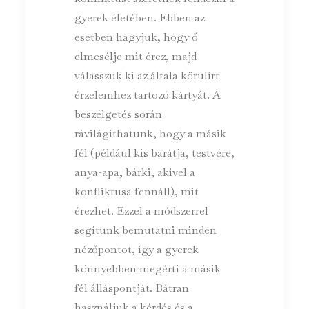
gyerek életében. Ebben az
esetben hagyjuk, hogy ő
elmesélje mit érez, majd
válasszuk ki az általa körülírt
érzelemhez tartozó kártyát. A
beszélgetés során
rávilágíthatunk, hogy a másik
fél (például kis barátja, testvére,
anya-apa, bárki, akivel a
konfliktusa fennáll), mit
érezhet. Ezzel a módszerrel
segítünk bemutatni minden
nézőpontot, így a gyerek
könnyebben megérti a másik
fél álláspontját. Bátran
használjuk a kérdés és a