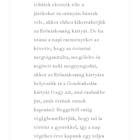
többiek elvették tőle a
játékokat és csúnyán bántak
vele, akkor ehhez kikereshetjük
az Erőszakosság kártyát. De ha
utána a napi eseményeket az
követte, hogy az óvónéni
megvígasztalta, megölelte és
segített neki megnyugodni,
akkor az Erőszakosság kártyára
helyezzük rá a Gondoskodás
kártyát (vagy azt, ami eszünkbe
jut, amit érzünk ennek
kapcsán). Reggeltől-estig
végigbeszélhetjük, hogy mi is
történt a gyerekkel, így a nap
végéhez érve kapunk egy teljes