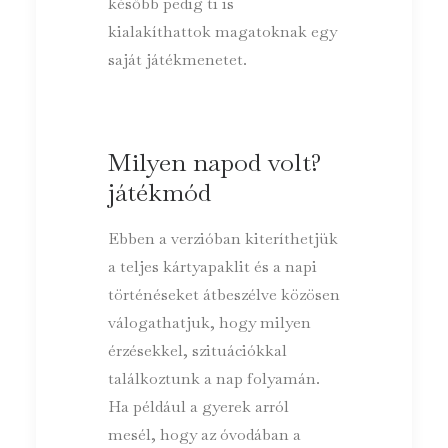
később pedig ti is
kialakíthattok magatoknak egy
saját játékmenetet.
Milyen napod volt?
játékmód
Ebben a verzióban kiteríthetjük
a teljes kártyapaklit és a napi
történéseket átbeszélve közösen
válogathatjuk, hogy milyen
érzésekkel, szituációkkal
találkoztunk a nap folyamán.
Ha például a gyerek arról
mesél, hogy az óvodában a