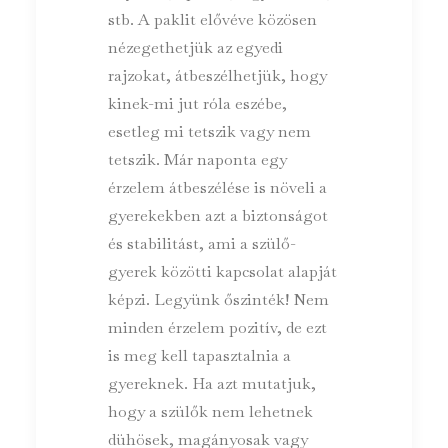
stb. A paklit elővéve közösen
nézegethetjük az egyedi
rajzokat, átbeszélhetjük, hogy
kinek-mi jut róla eszébe,
esetleg mi tetszik vagy nem
tetszik. Már naponta egy
érzelem átbeszélése is növeli a
gyerekekben azt a biztonságot
és stabilitást, ami a szülő-
gyerek közötti kapcsolat alapját
képzi. Legyünk őszinték! Nem
minden érzelem pozitív, de ezt
is meg kell tapasztalnia a
gyereknek. Ha azt mutatjuk,
hogy a szülők nem lehetnek
dühösek, magányosak vagy