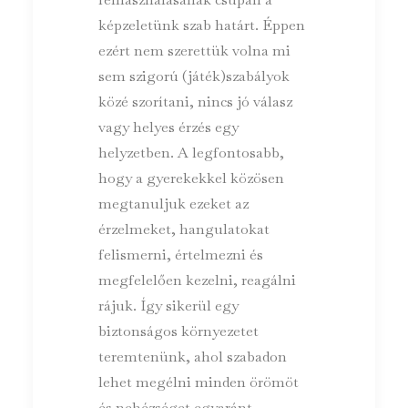
képzeletünk szab határt. Éppen
ezért nem szerettük volna mi
sem szigorú (játék)szabályok
közé szorítani, nincs jó válasz
vagy helyes érzés egy
helyzetben. A legfontosabb,
hogy a gyerekekkel közösen
megtanuljuk ezeket az
érzelmeket, hangulatokat
felismerni, értelmezni és
megfelelően kezelni, reagálni
rájuk. Így sikerül egy
biztonságos környezetet
teremtenünk, ahol szabadon
lehet megélni minden örömöt
és nehézséget egyaránt.