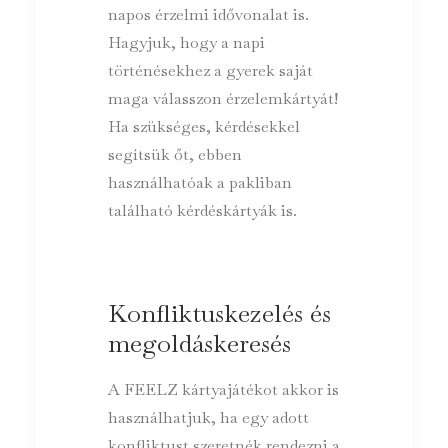
napos érzelmi idővonalat is.
Hagyjuk, hogy a napi
történésekhez a gyerek saját
maga válasszon érzelemkártyát!
Ha szükséges, kérdésekkel
segítsük őt, ebben
használhatóak a pakliban
található kérdéskártyák is.
Konfliktuskezelés és
megoldáskeresés
A FEELZ kártyajátékot akkor is
használhatjuk, ha egy adott
konfliktust szeretnék rendezni a