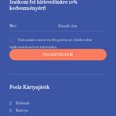
Iratkozz fel hírlevelünkre 10%
kedvezményért!
Tudomásul veszem és elfogadom az
Adatkezelési
tájékoztatóban
leírt feltételeket.
Feelz Kártyajáték
Rólunk
Kártya