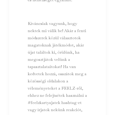
Kíváncsiak vagyunk, hogy
nektek mi válik be! Akár a fenti
módszerek közül választotok
magatoknak játékmódot, akár
újat találtok ki, örülünk, ha
megosztjátok velünk a
tapasztalataitokat! Ha van
kedvetek hozzá, osszátok meg a
közösségi oldalakon a
véleményeteket a FEELZ-ről,
ehhez ne felejtsétek használni a
#feelzkartyajatek hashtag-et
vagy írjatok nekünk reakciót,