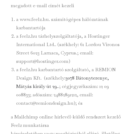
megadott e-mail címét kezeli
a www.feelz.hu. számítógépes hálózatának
karbantartója
a feelz.hu tárhelyszolgáltatója, a Hostinger
International Ltd.. (székhely: 61 Lordou Vironos
Street 6023 Larnaca, Cyprus.; email:
support@hostinger.com)
a feelz.hu karbantartó szolgáltató, a REMION
Design Kft. (székhely:
3078 Bátonyterenye,
Mátyás király út 29.
.; cégjegyzékszám: 12 09
008833; adószám: 24882891212, email:
contact@remiondesign.hu); és
a Mailchimp online hírlevél-küldő rendszert kezelő
Feelz munkatársa
képviseletében vagy megbízásából eljáró, illetőleg