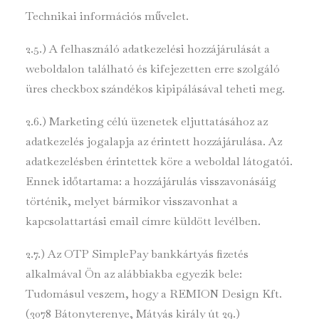
Technikai információs művelet.
2.5.) A felhasználó adatkezelési hozzájárulását a
weboldalon található és kifejezetten erre szolgáló
üres checkbox szándékos kipipálásával teheti meg.
2.6.) Marketing célú üzenetek eljuttatásához az
adatkezelés jogalapja az érintett hozzájárulása. Az
adatkezelésben érintettek köre a weboldal látogatói.
Ennek időtartama: a hozzájárulás visszavonásáig
történik, melyet bármikor visszavonhat a
kapcsolattartási email címre küldött levélben.
2.7.) Az OTP SimplePay bankkártyás fizetés
alkalmával Ön az alábbiakba egyezik bele:
Tudomásul veszem, hogy a REMION Design Kft.
(3078 Bátonyterenye, Mátyás király út 29.)