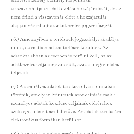
érintett személy bármely időpontban
visszavonhatja az adatkezelési hozzájárulását, de ez
nem érinti a visszavonás előtt a hozzájárulás
alapján végrehajtott adatkezelés jogszerűségét.
1.6.) Amennyiben a törlésnek jogszabályi akadálya
nincs, ez esetben adatai törlésre kerülnek. Az
adatokat abban az esetben is törölni kell, ha az
adatkezelés célja megvalósult, azaz a megrendelés
teljesült.
1.7.) A személyes adatok tárolása olyan formában
történik, amely az Érintettek azonosítását csak a
személyes adatok kezelése céljainak eléréséhez
szükséges ideig teszi lehetővé. Az adatok tárolására
elektronikus formában kerül sor.
1.8.) Az adatok megismerésére jogosultak az