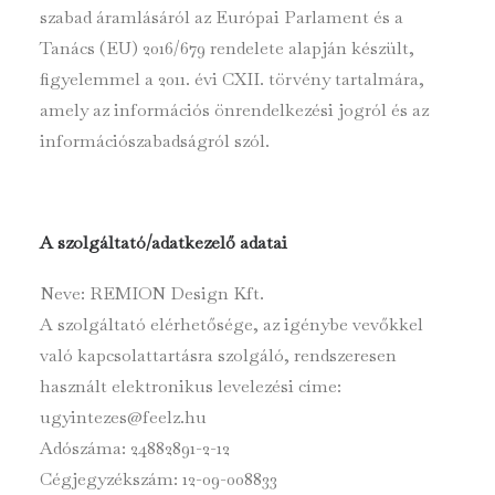
szabad áramlásáról az Európai Parlament és a
Tanács (EU) 2016/679 rendelete alapján készült,
figyelemmel a 2011. évi CXII. törvény tartalmára,
amely az információs önrendelkezési jogról és az
információszabadságról szól.
A szolgáltató/adatkezelő adatai
Neve: REMION Design Kft.
A szolgáltató elérhetősége, az igénybe vevőkkel
való kapcsolattartásra szolgáló, rendszeresen
használt elektronikus levelezési címe:
ugyintezes@feelz.hu
Adószáma: 24882891-2-12
Cégjegyzékszám: 12-09-008833