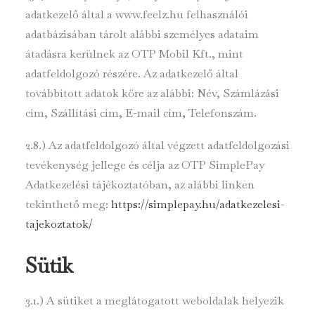
adatkezelő által a www.feelz.hu
felhasználói
adatbázisában tárolt alábbi személyes adataim
átadásra kerülnek az OTP Mobil Kft., mint
adatfeldolgozó részére. Az adatkezelő által
továbbított adatok köre az alábbi: Név, Számlázási
cím, Szállítási cím, E-mail cím, Telefonszám.
2.8.) Az adatfeldolgozó által végzett adatfeldolgozási
tevékenység jellege és célja az OTP SimplePay
Adatkezelési tájékoztatóban, az alábbi linken
tekinthető meg:
https://simplepay.hu/adatkezelesi-
tajekoztatok/
Sütik
3.1.) A sütiket a meglátogatott weboldalak helyezik