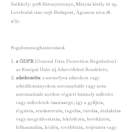
Székhely: 3078 Bátonyterenye, Mátyás király út 29.
Levelezési cím: 1036 Budapest, Ágoston utca 18.
4/35.
Fogalommeghatározások
a GDPR
(General Data Protection Regulation)
az Európai Unió új Adatvédelmi Rendelete;
adatkezelés
: a személyes adatokon vagy
adatállományokon automatizált vagy nem
automatizált módon végzett bármely művelet
vagy műveletek összessége, így a gyűjtés,
rögzítés, rendszerezés, tagolás, tárolás, átalakítás
vagy megváltoztatás, lekérdezés, betekintés,
felhasználás, közlés, továbbítás, terjesztés vagy