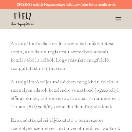
INGYENES szállítás Magyarországon belül 15.000 forint feletti vásárlás esetén
A szolgáltató/adatkezelő a weboldal működtetése
KEZDŐOLDAL
során, az oldalon regisztrált személyek adatait
KÁRTYA
kezeli abból a célból, hogy részükre megfelelő
RÓLUNK
szolgáltatást nyújthasson.
BLOG
A szolgáltató teljes mértékben meg kíván felelni a
személyes adatok kezelésére vonatkozó jogszabályi
LOGIN / REGISTER
előírásoknak, különösen az Európai Parlament és a
KOSÁR
Tanács (EU) 2016/679 rendeletében foglaltaknak.
Ez az adatkezelési tájékoztató a természetes
személyek személyes adatai védelméről és az adatok