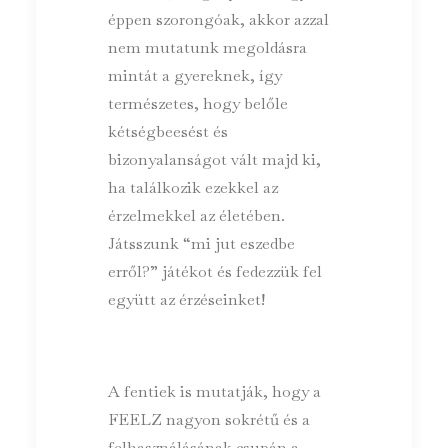
éppen szorongóak, akkor azzal
nem mutatunk megoldásra
mintát a gyereknek, így
természetes, hogy belőle
kétségbeesést és
bizonyalanságot vált majd ki,
ha találkozik ezekkel az
érzelmekkel az életében.
Játsszunk “mi jut eszedbe
erről?” játékot és fedezzük fel
együtt az érzéseinket!
A fentiek is mutatják, hogy a
FEELZ nagyon sokrétű és a
felhasználásának csupán a