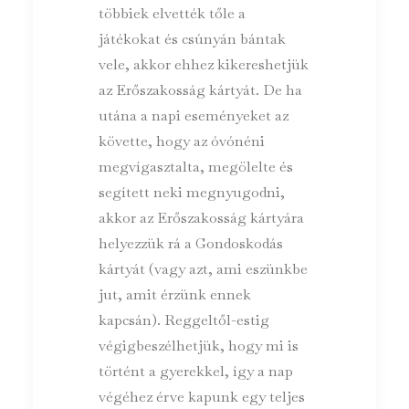
többiek elvették tőle a
játékokat és csúnyán bántak
vele, akkor ehhez kikereshetjük
az Erőszakosság kártyát. De ha
utána a napi eseményeket az
követte, hogy az óvónéni
megvígasztalta, megölelte és
segített neki megnyugodni,
akkor az Erőszakosság kártyára
helyezzük rá a Gondoskodás
kártyát (vagy azt, ami eszünkbe
jut, amit érzünk ennek
kapcsán). Reggeltől-estig
végigbeszélhetjük, hogy mi is
történt a gyerekkel, így a nap
végéhez érve kapunk egy teljes