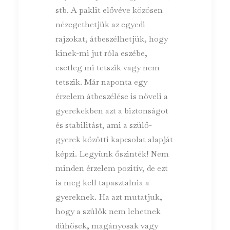
stb. A paklit elővéve közösen
nézegethetjük az egyedi
rajzokat, átbeszélhetjük, hogy
kinek-mi jut róla eszébe,
esetleg mi tetszik vagy nem
tetszik. Már naponta egy
érzelem átbeszélése is növeli a
gyerekekben azt a biztonságot
és stabilitást, ami a szülő-
gyerek közötti kapcsolat alapját
képzi. Legyünk őszinték! Nem
minden érzelem pozitív, de ezt
is meg kell tapasztalnia a
gyereknek. Ha azt mutatjuk,
hogy a szülők nem lehetnek
dühösek, magányosak vagy