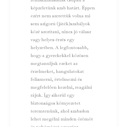
képzeletünk szab határt. Éppen
ezért nem szerettük volna mi
sem szigorú (játék)szabályok
közé szorítani, nincs jó válasz
vagy helyes érzés egy
helyzetben. A legfontosabb,
hogy a gyerekekkel közösen
megtanuljuk ezeket az
érzelmeket, hangulatokat
felismerni, értelmezni és
megfelelően kezelni, reagálni
rájuk. Így sikerül egy
biztonságos környezetet
teremtenünk, ahol szabadon
lehet megélni minden örömöt
és nehézséget egyaránt.