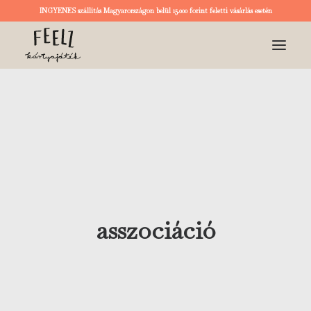
INGYENES szállítás Magyarországon belül 15.000 forint feletti vásárlás esetén
KEZDŐOLDAL
KÁRTYA
RÓLUNK
BLOG
asszociáció
LOGIN / REGISTER
KOSÁR