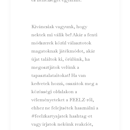
Kíváncsiak vagyunk, hogy
nektek mi válik be! Akár a fenti
módszerek közül választotok
magatoknak játékmódot, akár
újat találtok ki, örülünk, ha
megosztjátok velünk a
tapasztalataitokat! Ha van
kedvetek hozzá, osszátok meg a
közösségi oldalakon a
véleményeteket a FEELZ-ről,
ehhez ne felejtsétek használni a
#feelzkartyajatek hashtag-et
vagy írjatok nekünk reakciót,