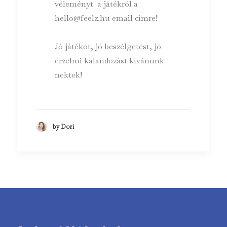
véleményt a játékról a
hello@feelz.hu
email címre!
Jó játékot, jó beszélgetést, jó
érzelmi kalandozást kívánunk
nektek!
by Dori