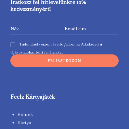
Iratkozz fel hírlevelünkre 10%
kedvezményért!
Tudomásul veszem és elfogadom az
Adatkezelési
tájékoztatóban
leírt feltételeket.
Feelz Kártyajáték
Rólunk
Kártya