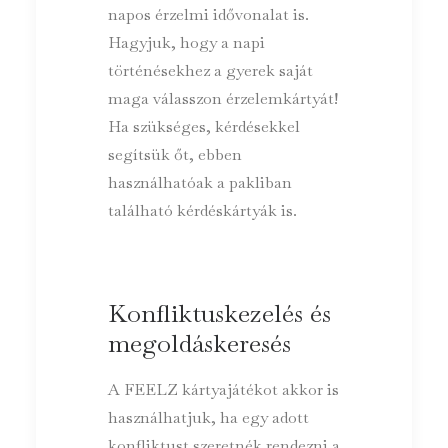
napos érzelmi idővonalat is.
Hagyjuk, hogy a napi
történésekhez a gyerek saját
maga válasszon érzelemkártyát!
Ha szükséges, kérdésekkel
segítsük őt, ebben
használhatóak a pakliban
található kérdéskártyák is.
Konfliktuskezelés és
megoldáskeresés
A FEELZ kártyajátékot akkor is
használhatjuk, ha egy adott
konfliktust szeretnék rendezni a