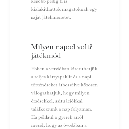
később pedig ti is
kialakíthattok magatoknak egy
saját játékmenetet.
Milyen napod volt?
játékmód
Ebben a verzióban kiteríthetjük
a teljes kártyapaklit és a napi
történéseket átbeszélve közösen
válogathatjuk, hogy milyen
érzésekkel, szituációkkal
találkoztunk a nap folyamán.
Ha például a gyerek arról
mesél, hogy az óvodában a