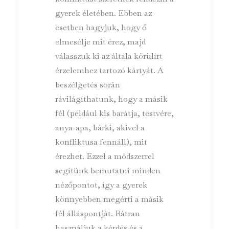
gyerek életében. Ebben az
esetben hagyjuk, hogy ő
elmesélje mit érez, majd
válasszuk ki az általa körülírt
érzelemhez tartozó kártyát. A
beszélgetés során
rávilágíthatunk, hogy a másik
fél (például kis barátja, testvére,
anya-apa, bárki, akivel a
konfliktusa fennáll), mit
érezhet. Ezzel a módszerrel
segítünk bemutatni minden
nézőpontot, így a gyerek
könnyebben megérti a másik
fél álláspontját. Bátran
használjuk a kérdés és a