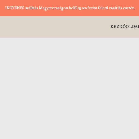
INGYENES szállítás Magyarországon belül 15.000 forint feletti vásárlás esetén
KEZDŐOLDA