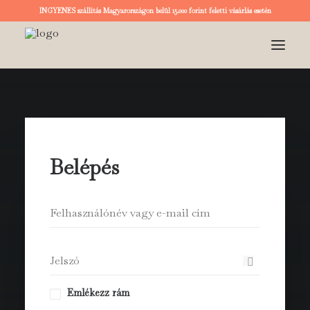
INGYENES szállítás Magyarországon belül 15.000 forint feletti vásárlás esetén
KEZDŐOLDAL
KÁRTYA
RÓLUNK
Belépés
BLOG
LOGIN / REGISTER
KOSÁR
Emlékezz rám