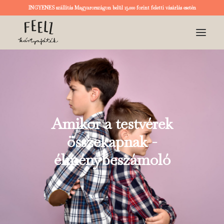
INGYENES szállítás Magyarországon belül 15.000 forint feletti vásárlás esetén
KEZDŐOLDAL
KÁRTYA
RÓLUNK
Amikor a testvérek
BLOG
összekapnak -
élménybeszámoló
LOGIN / REGISTER
KOSÁR