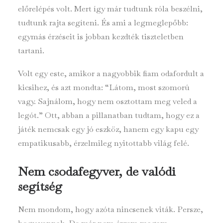
előrelépés volt. Mert így már tudtunk róla beszélni,
tudtunk rajta segíteni. És ami a legmeglepőbb:
egymás érzéseit is jobban kezdték tiszteletben
tartani.
Volt egy este, amikor a nagyobbik fiam odafordult a
kicsihez, és azt mondta: “Látom, most szomorú
vagy. Sajnálom, hogy nem osztottam meg veled a
legót.” Ott, abban a pillanatban tudtam, hogy ez a
játék nemcsak egy jó eszköz, hanem egy kapu egy
empatikusabb, érzelmileg nyitottabb világ felé.
Nem csodafegyver, de valódi
segítség
Nem mondom, hogy azóta nincsenek viták. Persze,