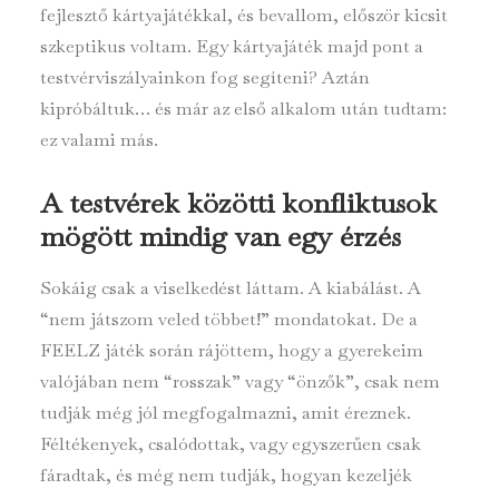
fejlesztő kártyajátékkal, és bevallom, először kicsit
szkeptikus voltam. Egy kártyajáték majd pont a
testvérviszályainkon fog segíteni? Aztán
kipróbáltuk… és már az első alkalom után tudtam:
ez valami más.
A testvérek közötti konfliktusok
mögött mindig van egy érzés
Sokáig csak a viselkedést láttam. A kiabálást. A
“nem játszom veled többet!” mondatokat. De a
FEELZ játék során rájöttem, hogy a gyerekeim
valójában nem “rosszak” vagy “önzők”, csak nem
tudják még jól megfogalmazni, amit éreznek.
Féltékenyek, csalódottak, vagy egyszerűen csak
fáradtak, és még nem tudják, hogyan kezeljék