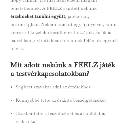
hogy vannak. De már nem érzem magam
tehetetlennek. A FEELZ segített nekünk
érzelmeket tanulni együtt
, játékosan,
biztonságban. Nekem is adott egy új nyelvet, amin
keresztül közelebb kerülhetek hozzájuk. És ők is
bátrabban, nyitottabban fordulnak felém és egymás
felé is.
Mit adott nekünk a FEELZ játék
a testvérkapcsolatokban?
Segített szavakat adni az érzésekhez
Könnyebbé tette az őszinte beszélgetéseket
Csökkentette a feszültséget és az indulatos
reakciókat