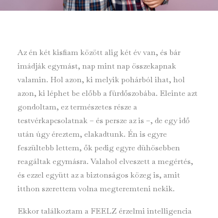
Az én két kisfiam között alig két év van, és bár
imádják egymást, nap mint nap összekapnak
valamin. Hol azon, ki melyik pohárból ihat, hol
azon, ki léphet be előbb a fürdőszobába. Eleinte azt
gondoltam, ez természetes része a
testvérkapcsolatnak – és persze az is –, de egy idő
után úgy éreztem, elakadtunk. Én is egyre
feszültebb lettem, ők pedig egyre dühösebben
reagáltak egymásra. Valahol elveszett a megértés,
és ezzel együtt az a biztonságos közeg is, amit
itthon szerettem volna megteremteni nekik.
Ekkor találkoztam a FEELZ érzelmi intelligencia