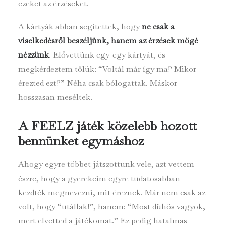
ezeket az érzéseket.
A kártyák abban segítettek, hogy
ne csak a
viselkedésről beszéljünk, hanem az érzések mögé
nézzünk
. Elővettünk egy-egy kártyát, és
megkérdeztem tőlük: “Voltál már így ma? Mikor
érezted ezt?” Néha csak bólogattak. Máskor
hosszasan meséltek.
A FEELZ játék közelebb hozott
bennünket egymáshoz
Ahogy egyre többet játszottunk vele, azt vettem
észre, hogy a gyerekeim egyre tudatosabban
kezdték megnevezni, mit éreznek. Már nem csak az
volt, hogy “utállak!”, hanem: “Most dühös vagyok,
mert elvetted a játékomat.” Ez pedig hatalmas